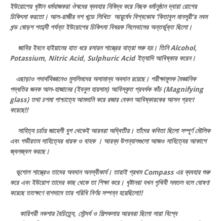
ইউরোপের খৃষ্টান ধর্মযাজকরা ঔষধের ব্যবহার নিষিদ্ধ করে নিছক ধর্মানুষ্ঠান দ্বারা রোগের
চিকিৎসা করতো। আল-রাজীর দশ খন্ডে লিখিত আয়ুর্বেদ বিশ্বকোষ ‘কিতাবুল মানসূরী’র নবম
খন্ড ষোড়শ শতাব্দী পর্যন্ত ইউরোপের চিকিৎসা বিষয়ক সিলেবাসের অন্তর্ভুক্ত ছিলো।
জাবির ইবনে হাইয়ানের হাত ধরে রসায়ন শাস্ত্রের যাত্রা শুরু হয়। তিনি Alcohol,
Potassium, Nitric Acid, Sulphuric Acid ইত্যাদি আবিষ্কার করেন।
এছাড়াও পদার্থবিজ্ঞানেও মুসলিমদের অসামান্য অবদান রয়েছে। পরীক্ষামূলক বৈজ্ঞানিক
পদ্ধতির জনক আল-হাজানের (ইবনুল হায়সাম) আবিস্কৃত প্রবর্ধক কাঁচ (Magnifying
glass) তথা চশমা পাশ্চাত্যে আমদানি করে রজার বেকন আবিষ্কারকের আসন গ্রহণ
করেছে!!
সাহিত্য চর্চায় জাহেলী যুগ থেকেই আরবরা অদ্বিতীয়। তাঁদের কবিতা ছিলো সম্পূর্ণ মৌলিক
এবং গভীরতম সাহিত্যের ধারক ও বাহক । আরব্য উপন্যাসগুলো আজও সাহিত্যের আকাশে
জ্বলজ্বল করছে।
ভূগোল শাস্ত্রেও তাদের অবদান অনস্বীকার্য। তারাই প্রথম Compass এর ব্যবহার শুরু
করে এবং ইউরোপ তাদের কাছ থেকে তা শিক্ষা করে। খৃষ্টানরা যখন পৃথিবী সমতল বলে ঘোষণা
করেছে ততক্ষণে বাগদাদে তার পরিধি নির্ণয় সম্পন্ন হয়েছিলো!!
কারিগরী নকশার বৈচিত্র্যে, সৌন্দর্য ও শিল্পকলায় আরবরা ছিলো সারা বিশ্বে