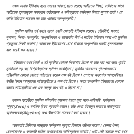
সহজ ভাষায় ইতিহাস হলো সময়ের আয়না,যাতে রয়েছে অতীতের শিক্ষা, বর্তমানের সাথে
অতীতের তূলনামূলক অবস্থান পর্যালোচনা ও ভবিষ্যতের কর্মপন্থা বিষয়ে সুস্পষ্ট বার্তা। যে
জাতি ইতিহাস সচেতন নয় তার পরাজয় অবশ্যম্ভাবী।
মুসলিম জাতির গর্ব করার মতো একটি সোনালী ইতিহাস রয়েছে। শৌর্যবীর্য, ক্ষমতা,
সুশাসন, শিক্ষা- সংস্কৃতি, আধ্যাত্মিকতা ও জ্ঞানচর্চায় শীর্ষ এ জাতির ইতিহাস আজ এই মুসলিম
প্রজন্মের নিকট অজানা। আজকের ইউরোপের চোখ ধাঁধানো অগ্রগতির শুরুটা মুসলমানদের
হাত ধরেই শুরু হয়েছে।
ইউরোপে যখন গির্জা ও মঠ ব্যতীত কোনো শিক্ষাগার ছিলো না তার শত শত বছর পূর্বেই
মুসলিমরা বড় বড় বিশ্ববিদ্যালয় স্থাপন করেছিলো। মুসলিম শাসকদের পৃষ্ঠপোষকতায়
পরিচালিত কোনো কোনো পাঠাগারে কয়েক লক্ষ বই ছিলো। স্পেনের অন্তর্গত আলমেরিয়ার
উজীর ইবনে আব্বাসের লাইব্রেরীতে ৪ লক্ষ বই ছিলো। অথচ তৎকালীন ইউরোপের কোনো
রাজার লাইব্রেরীতে এর এক সহস্র ভাগ বই-ও ছিলো না।
দ্বাদশ শতাব্দীতে মুসলিম গণিতবিদ মুহাম্মাদ ইবনে মূসা আল-খারিজমী সর্বপ্রথম
‘শূন্য’(Zero) ও দশমিক বিন্দুর প্রবর্তন করেন। তাঁর লেখা ‘হিসাবুল জবরে’র নামানুসারে
অ্যালজেবরা(Algebra) তথা বীজগণিত নামকরণ করা হয়েছে।
আরবরাই চিকিৎসা শাস্ত্রকে সর্বপ্রথম প্রকৃত বিজ্ঞানে পরিণত করেন। ভেষজ ঔষধ,
চেতনানাশক ও কয়েকটি জটিল অপারেশনের আবিস্কারক তারাই। এটা সেই সময়ের কথা যখন