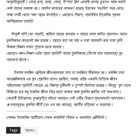
অপ্রতিদ্বন্দ্বী। সোনা,রূপা, তামা, লোহা, ইস্পাত শিল্প এমনকি কাপড় বুননেও আজ অবধি
কেউ তাদের সমকক্ষ নয়। মসলিন কাপড়ের নামকরণ হয়েছে ইরাকের ‘মওসিল’ শহর থেকে,
গাজা নগরী থেকে ‘গজ’ শব্দের উৎপত্তি। এছাড়াও সিরাপ, পারফিউম ইত্যাদির প্রথম
আবিষ্কারক তারাই!
উৎকৃষ্ট পানি সেচ পদ্ধতি, জমিতে সারের ব্যবহার ও গাছের কলম কাটার প্রচলনও আরব
মুসলিমদের মাধ্যমেই শুরু হয়েছে। প্রাচ্য হতে বহু গাছ ও চারা আমদানি করে তারা কৃষি
বিষয়ক বিজ্ঞান সম্মত পুস্তক রচনা করেছে।
এছাড়াও জ্ঞান-বিজ্ঞান চর্চার প্রায় প্রতিটি শাখায় মুসলিমদের (বিশেষ করে আরবদের) দৃঢ়
পদচারণা ছিলো।
ইসলাম মসজিদ কেন্দ্রিক জীবনব্যবস্থা তবে তা মসজিদে সীমাবদ্ধ নয়। মসজিদ তথা
আধ্যাত্মিকতায় এর মূল প্রোথিত হলেও ব্যক্তি, সমাজ, রাষ্ট্র এমনকি বৈশ্বিক জীবন
পরিচালনার প্রতিটি ক্ষেত্রে এর নিজস্ব দৃষ্টিভঙ্গি ও সুস্পষ্ট নির্দেশনা রয়েছে। কিন্তু মূল থেকে
বিচ্ছিন্ন হয়ে শুধু বৈষয়িক জীবন নিয়ে মত্ত থাকায় আজ মুসলিম জাতির এই অধঃপতন।
সোনালী ইতিহাসের পুনরাবৃত্তি ঘটাতে আবারও সেই ওহীর বিধানে প্রত্যাবর্তন আবশ্যক।
★তথ্যসূত্রঃ মুসলিম কীর্তি (ডঃ এম আঃ কাদের), জাতীয় পত্রিকা ও অন্যান্য।
---------------------------------
লেখকঃ ইসলামিক আর্টিকেল লেখক কলামিস্ট শিক্ষক ও অনলাইন এক্টিভিস্ট।
Tags
প্রবন্ধ।