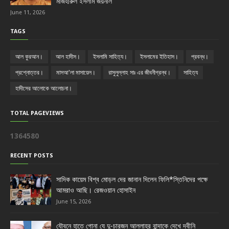
মাজহারুল ইসলাম জয়নাল
June 11, 2026
TAGS
আল কুরআন।
আল হাদীস।
ইসলামি সাহিত্য।
ইসলামের ইতিহাস।
প্রবন্ধ।
প্রশ্নোত্তর।
মাসআ'লা মাসায়েল।
রাসুলুল্লাহ সাঃ এর জীবনীগ্রন্থ।
সাহিত্য
হাদীসের আলোকে আলোচনা।
TOTAL PAGEVIEWS
1
3
6
4
5
8
0
RECENT POSTS
সাদিক কায়েম বিশ্ব মোড়ল দের জানান দিলেন ফিলি*স্তিনিদের পক্ষে
আমরাও আছি। রেজওয়ান হোসাইন
June 15, 2026
যৌবনে হাতে গোনা যে দু-চারজন আল্লাহর বান্দাকে দেখে দ্বীনি