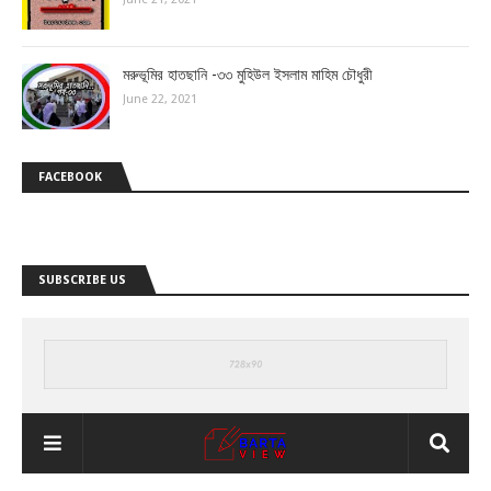
মরুভূমির হাতছানি -৩৩ মুহিউল ইসলাম মাহিম চৌধুরী
June 22, 2021
FACEBOOK
SUBSCRIBE US