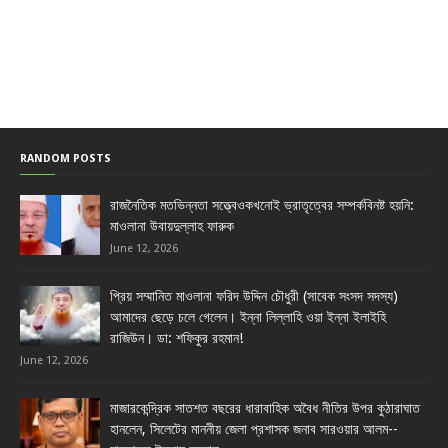
RANDOM POSTS
রাজনৈতিক মতভিন্নতা সত্ত্বেওকখনোই ভ্রাতৃত্বের সম্পর্কবিনষ্ট হয়নি:
মাওলানা উবায়দুল্লাহ ফারুক
June 12, 2026
প্রিয় সম্মানিত মাওলানা ফরিদ উদ্দিন চৌধুরী (সাবেক সংসদ সদস্য)
আমাদের ছেড়ে চলে গেলেন। ইন্না লিল্লাহি ওয়া ইন্না ইলাইহি
রাজিউন। ডা: শফিকুর রহমান!
June 12, 2026
মাজারকেন্দ্রিক সাতশত বছরের ধারাবাহিক অবৈধ নীতির উপর কুঠারাঘাত
হানলেন, সিলেটের মাননীয় জেলা প্রশাসক জনাব সারওয়ার আলম--