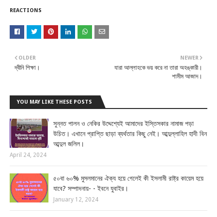
REACTIONS
OLDER
NEWER
দ্বীনি শিক্ষা।
যারা আল্লাহকে ভয় করে না তারা অহঙ্কারী।
শামীম আজাদ।
YOU MAY LIKE THESE POSTS
সুন্নত পালন ও নেকির উদ্দেশ্যেই আমাদের ইস্তিসকার নামাজ পড়া
উচিত। এখানে প্রাপ্তি ছাড়া ব্যর্থতার কিছু নেই। আব্দুল্লাহিল হাদী বিন
আব্দুল জলিল।
April 24, 2024
৫০বা ৬০% মুসলমানের ঐক্য হয়ে গেলেই কী ইসলামী রাষ্ট্র কায়েম হয়ে
যাবে? সম্পাদনায়- - ইবনে যুবাইর।
January 12, 2024