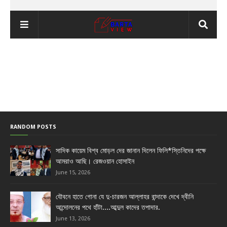
RANDOM POSTS
সাদিক কায়েম বিশ্ব মোড়ল দের জানান দিলেন ফিলি*স্তিনিদের পক্ষে
আমরাও আছি। রেজওয়ান হোসাইন
June 15, 2026
যৌবনে হাতে গোনা যে দু-চারজন আল্লাহর বান্দাকে দেখে দ্বীনি
আন্দোলনের পথে হাঁটা....আব্দুল কাদের তপাদার.
June 13, 2026