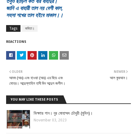
তবুও ছাড়িল কত বীর বাহাদুর।
জানি এ বাহারী তাল নয় বেশী কাল,
সহসা শখের তাল হইবে মাকাল।।
Tags
কবিতা।
REACTIONS
OLDER
NEWER
আদম (আঃ) এবং হাওয়া (আঃ) এর ​বিয়ে এবং
আল কুরআন।
মোহর​। আব্দুল্লাহিল হাদী বিন আব্দুল জলীল।
YOU MAY LIKE THESE POSTS
ভিক্ষাার গান। নুর মোহাম্মদ চৌধুরী (মুবিন)।
November 03, 2023