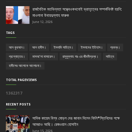
রাজনৈতিক মতভিন্নতা সত্ত্বেওকখনোই ভ্রাতৃত্বের সম্পর্কবিনষ্ট হয়নি:
মাওলানা উবায়দুল্লাহ ফারুক
June 12, 2026
TAGS
আল কুরআন।
আল হাদীস।
ইসলামি সাহিত্য।
ইসলামের ইতিহাস।
প্রবন্ধ।
প্রশ্নোত্তর।
মাসআ'লা মাসায়েল।
রাসুলুল্লাহ সাঃ এর জীবনীগ্রন্থ।
সাহিত্য
হাদীসের আলোকে আলোচনা।
TOTAL PAGEVIEWS
1
3
6
2
3
1
7
RECENT POSTS
সাদিক কায়েম বিশ্ব মোড়ল দের জানান দিলেন ফিলি*স্তিনিদের পক্ষে
আমরাও আছি। রেজওয়ান হোসাইন
June 15, 2026