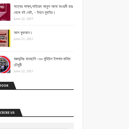
সত্যের সাক্ষ্য,সাইয়েদ আবুল আলা মওদুদী রহঃ
থেকে বই নোট, - ইবনে যুবাইর।
June 22, 2021
আল কুরআন।
June 21, 2021
মরুভূমির হাতছানি -৩৩ মুহিউল ইসলাম মাহিম
চৌধুরী
June 22, 2021
BOOK
CRIBE US