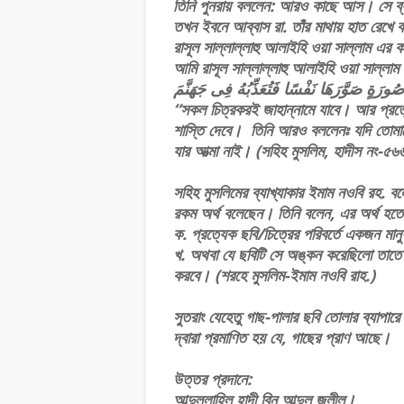
তিনি পুনরায় বললেন: আরও কাছে আস। সে ব
তখন ইবনে আব্বাস রা. তাঁর মাথায় হাত রেখে 
রাসূল সাল্লাল্লাহু আলাইহি ওয়া সাল্লাম এর 
আমি রাসূল সাল্লাল্লাহু আলাইহি ওয়া সাল্লাম
ﺻُﻮﺭَﺓٍ ﺻَﻮَّﺭَﻫَﺎ ﻧَﻔْﺴًﺎ ﻓَﺘُﻌَﺬِّﺑُﻪُ ﻓِﻰ ﺟَﻬَﻨَّﻢَ
“সকল চিত্রকরই জাহান্নামে যাবে। আর প্রত্যে
শাস্তি দেবে। তিনি আরও বললেনঃ যদি তোমাকে
যার আত্মা নাই। (সহিহ মুসলিম, হাদীস নং-৫৬
সহিহ মুসলিমের ব্যাখ্যাকার ইমাম নওবি রহ. বলেন এখানে ّﺭَﻫَﺎ ﻧَﻔْﺴًﺎ ﻓَﺘُﻌَﺬِّﺑُﻪُ ﻓِﻰ ﺟَﻬَﻨَّﻢَ
রকম অর্থ বলেছেন। তিনি বলেন, এর অর্থ হতে
ক. প্রত্যেক ছবি/চিত্রের পরিবর্তে একজন মানু
খ. অথবা যে ছবিটি সে অঙ্কন করেছিলো তাতে প্
করবে। (শরহে মুসলিম-ইমাম নওবি রাহ.)
সুতরাং যেহেতু গাছ-পালার ছবি তোলার ব্যাপা
দ্বারা প্রমাণিত হয় যে, গাছের প্রাণ আছে।
উত্তর প্রদানে:
আব্দুল্লাহিল হাদী বিন আব্দুল জলীল।