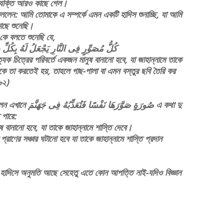
্যক্তি আরও কাছে গেল।
বললেন: আমি তোমাকে এ সম্পর্কে এমন একটি হাদিস শুনাচ্ছি, যা আমি
কাছে শুনেছি।
 কে বলতে শুনেছি যে,
ﻛُﻞُّ ﻣُﺼَﻮِّﺭٍ ﻓِﻰ ﺍﻟﻨَّﺎﺭِ ﻳَﺠْﻌَﻞُ ﻟَﻪُ ﺑِﻜُﻞِّ 
ক চিত্রের পরিবর্তে একজন মানুষ বানানো হবে, যা জাহান্নামে তাকে
 তা করতেই হয়, তাহলে গাছ-পালা বা এমন বস্তুর ছবি তৈরি কর
৬২)
ﺻُﻮﺭَﺓٍ ﺻَﻮَ এ কথা দু
 পারে:
ষ বানানো হবে, যা তাকে জাহান্নামে শাস্তি দেবে।
রাণের সঞ্চার ঘটানো হবে যা তাকে জাহান্নামে শাস্তি প্রদান
রে হাদিসে অনুমতি আছে সেহেতু এতে কোন আপত্তি নাই-যদিও বিজ্ঞান