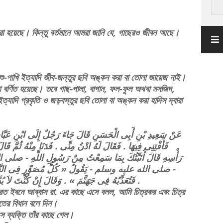
করা হয়েছে। কিন্তু বর্তমানে আমরা জানি যে, গাছেরও জীবন আছে।
শু-পাখি ইত্যাদি জীব-জন্তুর ছবি অঙ্কন করা বা তোলা জায়েজ নাই।
া বর্ণিত হয়েছে। তবে গাছ-পালা, বাগান, ফল-ফুল অথবা মসজিদ,
ইত্যাদি প্রকৃতি ও জড়বস্তুর ছবি তোলা বা অঙ্কন করা হাদিস দ্বারা
ﻋَﻦْ ﺳَﻌِﻴﺪِ ﺑْﻦِ ﺃَﺑِﻰ ﺍﻟْﺤَﺴَﻦِ ﻗَﺎﻝَ ﺟَﺎﺀَ ﺭَﺟُﻞٌ ﺇِﻟَﻰ ﺍﺑْﻦِ ﻋَﺒَّﺎﺱ
ﻓَﺄَﻓْﺘِﻨِﻰ ﻓِﻴﻬَﺎ . ﻓَﻘَﺎﻝَ ﻟَﻪُ ﺍﺩْﻥُ ﻣِﻨِّﻰ . ﻓَﺪَﻧَﺎ ﻣِﻨْﻪُ ﺛُﻢَّ ﻗَ
ﺭَﺃْﺳِﻪِ ﻗَﺎﻝَ ﺃُﻧَﺒِّﺌُﻚَ ﺑِﻤَﺎ ﺳَﻤِﻌْﺖُ ﻣِﻦْ ﺭَﺳُﻮﻝِ ﺍﻟﻠَّﻪِ - 
ﺻﻠﻰ ﺍﻟﻠﻪ ﻋﻠﻴﻪ ﻭﺳﻠﻢ - ﻳَﻘُﻮﻝُ ‏« ﻛُﻞُّ ﻣُﺼَﻮِّﺭٍ ﻓِﻰ ﺍﻟﻨَّﺎﺭِ ﻳَﺠْ
ﻓَﺘُﻌَﺬِّﺑُﻪُ ﻓِﻰ ﺟَﻬَﻨَّﻢَ ‏» . ﻭَﻗَﺎﻝَ ﺇِﻥْ ﻛُﻨْﺖَ ﻻَ ﺑُﺪَّ ﻓَﺎﻋِﻼً ﻓَﺎﺻْﻨَﻊِ ﺍﻟﺸَّﺠَﺮَ ﻭَﻣَﺎ ﻻَ ﻧَﻔْﺲَ ﻟَﻪُ .
রত ইবনে আব্বাস রা. এর কাছে এসে বলল, আমি চিত্রকর এবং চিত্র
তের বিধান বলে দিন।
 ব্যক্তি তাঁর কাছে গেল।