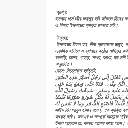
প্রশ্ন:
ইসলাম ধর্মে জীব-জন্তুর ছবি আঁকতে নিষেধ 
এ বিষয়ে ইসলামের ব্যাখ্যা জানতে চাই।
---------------
উত্তর:
ইসলামের বিধান হল, বিনা প্রয়োজনে মানুষ, প
একাধিক হাদিসে এ ব্যাপারে কঠোর শাস্তির কথ
ঘরবাড়ি, জঙ্গল, পাহাড়, সাগর, ঝরণা, নদ-নদী 
অনুমদিত।
যেমন: নিম্নোক্ত হাদিসটি,
ٍ ﻓَﻘَﺎﻝَ ﺇِﻧِّﻰ ﺭَﺟُﻞٌ ﺃُﺻَﻮِّﺭُ ﻫَﺬِﻩِ ﺍﻟﺼُّﻮَﺭَ
ﺎﻝَ ﺍﺩْﻥُ ﻣِﻨِّﻰ . ﻓَﺪَﻧَﺎ ﺣَﺘَّﻰ ﻭَﺿَﻊَ ﻳَﺪَﻩُ ﻋَﻠَﻰ
ﺻﻠﻰ ﺍﻟﻠﻪ ﻋﻠﻴﻪ ﻭﺳﻠﻢ - ﺳَﻤِﻌْﺖُ ﺭَﺳُﻮﻝَ ﺍﻟﻠَّﻪِ
- ﻌَﻞُ ﻟَﻪُ ﺑِﻜُﻞِّ ﺻُﻮﺭَﺓٍ ﺻَﻮَّﺭَﻫَﺎ ﻧَﻔْﺴًﺎ
সাঈদ বিন আবুল হাসান বলেন, এক ব্যক্তি হয
অংকন করি। অতএব এ সম্পর্কে আমাকে শরিয়
ইবনে আব্বাস রা. বলেন: আমার কাছে আস। সে