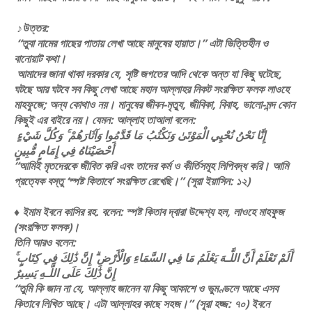
♪উত্তর:
“তুবা নামের গাছের পাতায় লেখা আছে মানুষের হায়াত।” এটা ভিত্তিহীন ও
বানোয়াট কথা।
আমাদের জানা থাকা দরকার যে, সৃষ্টি জগতের আদি থেকে অন্ত যা কিছু ঘটেছে,
ঘটছে আর ঘটবে সব কিছু লেখা আছে মহান আল্লাহর নিকট সংরক্ষিত ফলক লাওহে
মাহফুজে; অন্য কোথাও নয়। মানুষের জীবন-মৃত্যু, জীবিকা, বিবাহ, ভালো-মন্দ কোন
কিছুই এর বাইরে নয়। যেমন: আল্লাহ তাআলা বলেন:
إِنَّا نَحْنُ نُحْيِي الْمَوْتَىٰ وَنَكْتُبُ مَا قَدَّمُوا وَآثَارَهُمْ ۚ وَكُلَّ شَيْءٍ
أَحْصَيْنَاهُ فِي إِمَامٍ مُّبِينٍ
“আমিই মৃতদেরকে জীবিত করি এবং তাদের কর্ম ও কীর্তিসমূহ লিপিবদ্ধ করি। আমি
প্রত্যেক বস্তু ‘স্পষ্ট কিতাবে’ সংরক্ষিত রেখেছি।” (সূরা ইয়াসিন: ১২)
♦ ইমাম ইবনে কাসির রহ. বলেন: স্পষ্ট কিতাব দ্বারা উদ্দেশ্য হল, লাওহে মাহফুজ
(সংরক্ষিত ফলক)।
তিনি আরও বলেন:
أَلَمْ تَعْلَمْ أَنَّ اللَّـهَ يَعْلَمُ مَا فِي السَّمَاءِ وَالْأَرْضِ ۗ إِنَّ ذَٰلِكَ فِي كِتَابٍ ۚ
إِنَّ ذَٰلِكَ عَلَى اللَّـهِ يَسِيرٌ
“তুমি কি জান না যে, আল্লাহ জানেন যা কিছু আকাশে ও ভুমণ্ডলে আছে এসব
কিতাবে লিখিত আছে। এটা আল্লাহর কাছে সহজ।” (সূরা হজ্জ: ৭০) ইবনে