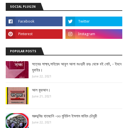
SOCIAL PLUGIN
POPULAR POSTS
সত্যের সাক্ষ্য,সাইয়েদ আবুল আলা মওদুদী রহঃ থেকে বই নোট, - ইবনে
যুবাইর।
June 22, 2021
আল কুরআন।
June 21, 2021
মরুভূমির হাতছানি -৩৩ মুহিউল ইসলাম মাহিম চৌধুরী
June 22, 2021