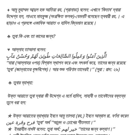
♦ আবু মুহাম্মদ আব্দুল হক আতিয়া রহ. (গ্রানাডা) বলেন: এখানে ‘কিতাব’ দ্বারা
উদ্দেশ্য হল, লাওহে মাহফুজ (সংরক্ষিত ফলক)-যেমনটি বলেছেন ত্ববারী রহ.। এ
ছাড়াও এ প্রসঙ্গে একাধিক আয়াত ও হাদিস বিদ্যমান রয়েছে।
♣ তুবা কি এবং তা কাদের জন্য?
♥ আল্লাহ তাআলা বলেন:
الَّذِينَ آمَنُوا وَعَمِلُوا الصَّالِحَاتِ طُوبَىٰ لَهُمْ وَحُسْنُ مَآبٍ
“যারা (আল্লাহর ওপর) বিশ্বাস স্থাপন করে এবং সৎকর্ম করে, তাদের জন্য রয়েছে
‘তুবা’ (জান্নাতের বৃক্ষবিশেষ)। আর শুভ পরিণাম তাদেরই।” (সুরা : রাদ: ২৯)
♣ তুবার ব্যাখ্যা:
উক্ত আয়াতে তুবা দ্বারা কী উদ্দেশ্য এ মর্মে হাদিস, সাহাবী ও তাবেঈদের বক্তব্য
তুলে ধরা হল:
★ উক্ত আয়াতের ব্যাখ্যায় ইবনে আবু তালহা (রহ.) ইবনে আব্বাস রা. বর্ণনা করেন
فرح وقرة عين ‘তুবা’ অর্থ “আনন্দ ও চোখের শীতলতা।”
★ ইবরাহীম নাখঈ বলেন: তুবা অর্থ: خير لهم “তাদের জন্য কল্যাণ।”