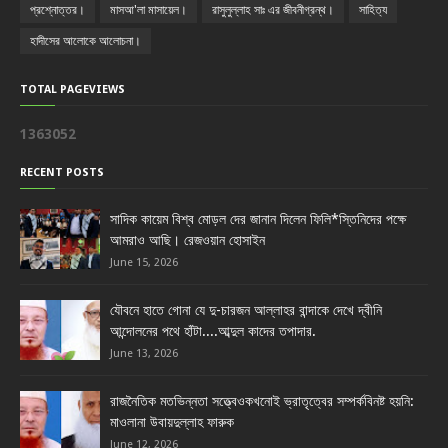
প্রশ্নোত্তর।
মাসআ'লা মাসায়েল।
রাসুলুল্লাহ সাঃ এর জীবনীগ্রন্থ।
সাহিত্য
হাদীসের আলোকে আলোচনা।
TOTAL PAGEVIEWS
1
3
6
3
0
5
2
RECENT POSTS
সাদিক কায়েম বিশ্ব মোড়ল দের জানান দিলেন ফিলি*স্তিনিদের পক্ষে
আমরাও আছি। রেজওয়ান হোসাইন
June 15, 2026
যৌবনে হাতে গোনা যে দু-চারজন আল্লাহর বান্দাকে দেখে দ্বীনি
আন্দোলনের পথে হাঁটা....আব্দুল কাদের তপাদার.
June 13, 2026
রাজনৈতিক মতভিন্নতা সত্ত্বেওকখনোই ভ্রাতৃত্বের সম্পর্কবিনষ্ট হয়নি:
মাওলানা উবায়দুল্লাহ ফারুক
June 12, 2026