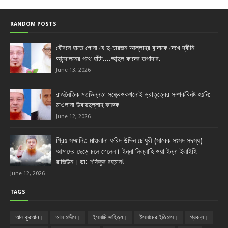
RANDOM POSTS
যৌবনে হাতে গোনা যে দু-চারজন আল্লাহর বান্দাকে দেখে দ্বীনি
আন্দোলনের পথে হাঁটা....আব্দুল কাদের তপাদার.
June 13, 2026
রাজনৈতিক মতভিন্নতা সত্ত্বেওকখনোই ভ্রাতৃত্বের সম্পর্কবিনষ্ট হয়নি:
মাওলানা উবায়দুল্লাহ ফারুক
June 12, 2026
প্রিয় সম্মানিত মাওলানা ফরিদ উদ্দিন চৌধুরী (সাবেক সংসদ সদস্য)
আমাদের ছেড়ে চলে গেলেন। ইন্না লিল্লাহি ওয়া ইন্না ইলাইহি
রাজিউন। ডা: শফিকুর রহমান!
June 12, 2026
TAGS
আল কুরআন।
আল হাদীস।
ইসলামি সাহিত্য।
ইসলামের ইতিহাস।
প্রবন্ধ।