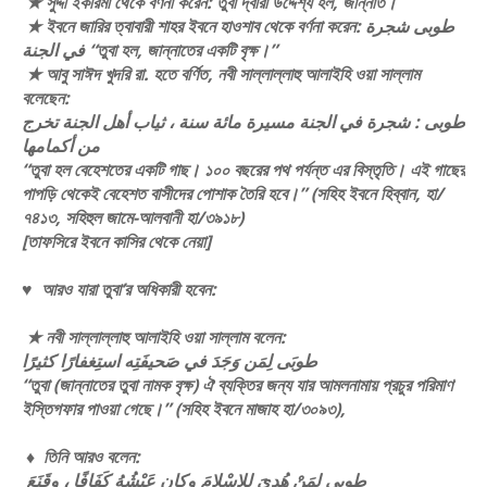
★ সুদ্দী ইকরিমা থেকে বর্ণনা করেন: তুবা দ্বারা উদ্দেশ্য হল, জান্নাত।
★ ইবনে জারির ত্বাবারী শাহর ইবনে হাওশাব থেকে বর্ণনা করেন: طوبى شجرة
في الجنة “তুবা হল, জান্নাতের একটি বৃক্ষ।”
★ আবু সাঈদ খুদরি রা. হতে বর্ণিত, নবী সাল্লাল্লাহু আলাইহি ওয়া সাল্লাম
বলেছেন:
طوبى : شجرة في الجنة مسيرة مائة سنة ، ثياب أهل الجنة تخرج
من أكمامها
“তুবা হল বেহেশতের একটি গাছ। ১০০ বছরের পথ পর্যন্ত এর বিস্তৃতি। এই গাছের
পাপড়ি থেকেই বেহেশত বাসীদের পোশাক তৈরি হবে।” (সহিহ ইবনে হিব্বান, হা/
৭৪১৩, সহিহুল জামে-আলবানী হা/৩৯১৮)
[তাফসিরে ইবনে কাসির থেকে নেয়া]
♥ আরও যারা তুবা’র অধিকারী হবেন:
★ নবী সাল্লাল্লাহু আলাইহি ওয়া সাল্লাম বলেন:
طوبَى لِمَن وَجَدَ في صَحيفَتِه استِغفارًا كثيرًا
“তুবা (জান্নাতের তুবা নামক বৃক্ষ) ঐ ব্যক্তির জন্য যার আমলনামায় প্রচুর পরিমাণ
ইস্তিগফার পাওয়া গেছে।” (সহিহ ইবনে মাজাহ হা/৩০৯৩),
♦ তিনি আরও বলেন:
طوبى لِمَنْ هُدِيَ لِلإِسْلامَ وكان عَيْشُهُ كَفَافًا ، وقَنَعَ