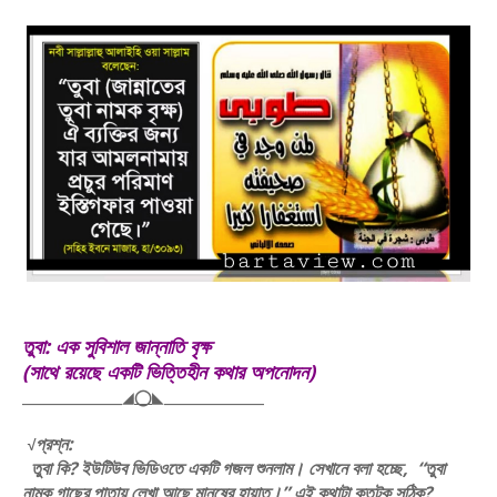
তুবা: এক সুবিশাল জান্নাতি বৃক্ষ
(সাথে রয়েছে একটি ভিত্তিহীন কথার অপনোদন)
_______________◢
◯
◣_______________
প্রশ্ন:
√
তুবা কি? ইউটিউব ভিডিওতে একটি গজল শুনলাম। সেখানে বলা হচ্ছে, “তুবা
নামক গাছের পাতায় লেখা আছে মানুষের হায়াত।” এই কথাটা কতটুকু সঠিক?