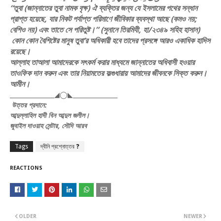
“তুবা (জান্নাতের তুবা নামক বৃক্ষ) ঐ ব্যক্তির জন্য যে ইসলামের পথের সন্ধান
প্রাপ্ত হয়েছে, যার নিকট পর্যাপ্ত পরিমাণে জীবিকার ব্যবস্থা আছে (কমও নয়;
বেশিও নয়) এবং তাতে সে পরিতুষ্ট।” (সুনানে তিরমিযী, হা/২৩৪৯ সহিহ হাসান)
কোন কোন বৈশিষ্টের মানুষ তুবা’র অধিকারী হবে তাদের প্রসঙ্গে আরও একাধিক হাদিস
রয়েছে।
আল্লাহ তাআলা আমাদেরকে সৎকর্ম করার মাধ্যমে জান্নাতের অধিবাসী হওয়ার
তাওফিক দান করুন এবং তার নিয়ামতের ফল্গুধারায় আমাদের জীবনকে সিক্ত করুন।
আমীন।
_______________◢◯◣_______________
উত্তর প্রদানে:
আব্দুল্লাহিল হাদী বিন আব্দুল জলীল।
জুবাইল দাওয়াহ সেন্টার, সৌদি আরব
Tags
দ্বীনি প্রশ্নোত্তর ❓
REACTIONS
OLDER
NEWER